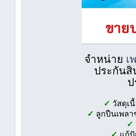
จำหน่าย
เ
ประกันสิน
ป
✓
วัสดุเ
✓
ลูกปืนเพลาข
✓
✓
แก้ป