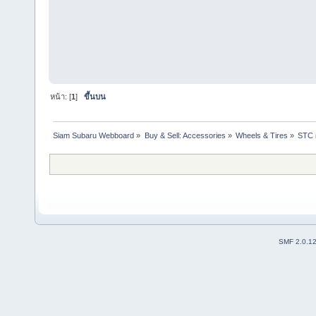
หน้า: [
1
]
ขึ้นบน
Siam Subaru Webboard
»
Buy & Sell: Accessories
»
Wheels & Tires
»
STC ผ
SMF 2.0.1