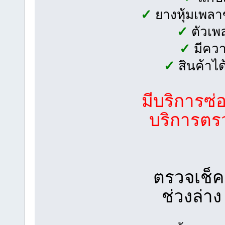
✓
ยางหุ้มเพลาข
✓
ตัวเพล
✓
มีควา
✓
สินค้าไ
มีบริการซ่
บริการตรว
ตรวจเช็ค
ช่วงล่า