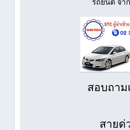
รถยนต์ จาก
สอบถามเพ
สายด่