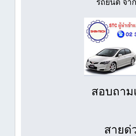
รถยนต์ จาก
สอบถามเพ
สายด่