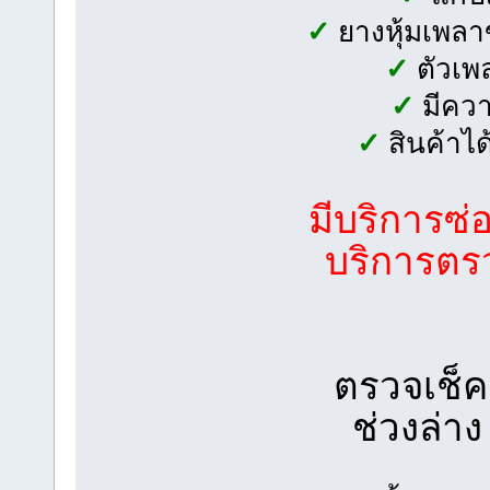
✓
ยางหุ้มเพลาข
✓
ตัวเพล
✓
มีควา
✓
สินค้าไ
มีบริการซ่
บริการตรว
ตรวจเช็ค
ช่วงล่า