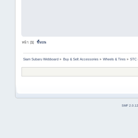
หน้า: [
1
]
ขึ้นบน
Siam Subaru Webboard
»
Buy & Sell: Accessories
»
Wheels & Tires
»
STC ผ
SMF 2.0.1