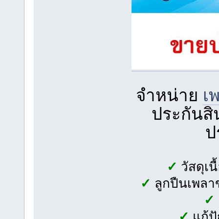
จำหน่าย
เ
ประกันสิน
ป
✓
วัสดุเ
✓
ลูกปืนเพลาข
✓
✓
แก้ป