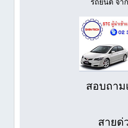
รถยนต์ จาก
สอบถามเพ
สายด่