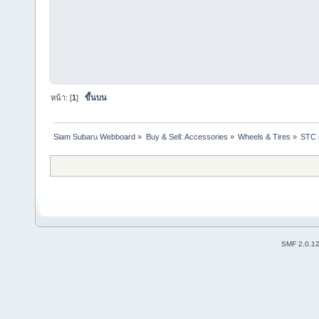
หน้า: [
1
]
ขึ้นบน
Siam Subaru Webboard
»
Buy & Sell: Accessories
»
Wheels & Tires
»
STC ผ
SMF 2.0.1