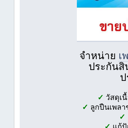
จำหน่าย
เ
ประกันสิน
ป
✓
วัสดุเ
✓
ลูกปืนเพลาข
✓
✓
แก้ป