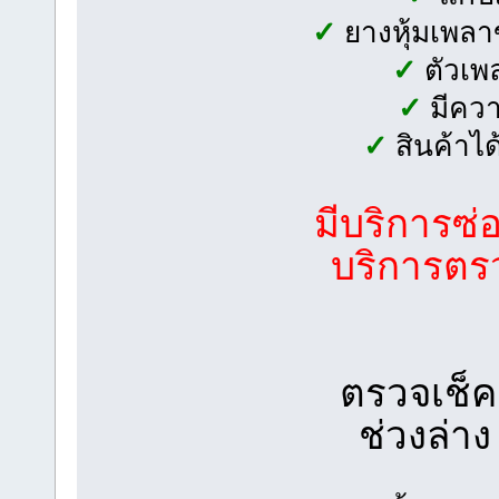
✓
ยางหุ้มเพลาข
✓
ตัวเพล
✓
มีควา
✓
สินค้าไ
มีบริการซ่
บริการตรว
ตรวจเช็ค
ช่วงล่า