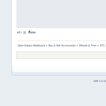
หน้า: [
1
]
ขึ้นบน
Siam Subaru Webboard
»
Buy & Sell: Accessories
»
Wheels & Tires
»
STC ผ
SMF 2.0.1