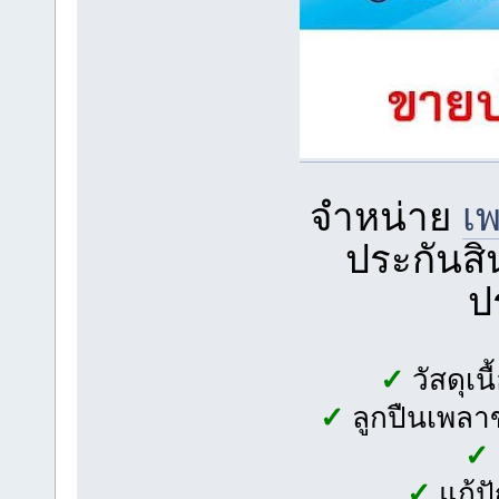
จำหน่าย
เ
ประกันสิน
ป
✓
วัสดุเ
✓
ลูกปืนเพลาข
✓
✓
แก้ป