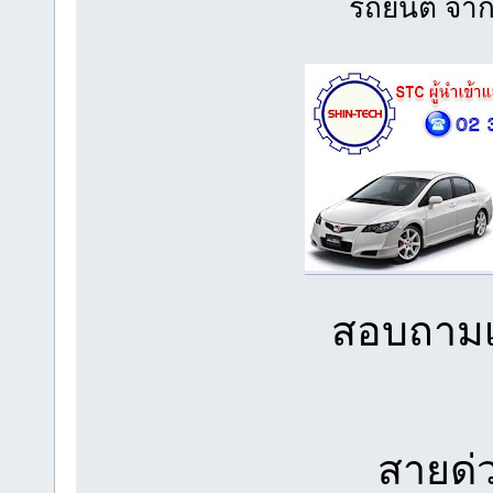
รถยนต์ จาก
สอบถามเพ
สายด่