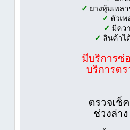
✓
ยางหุ้มเพลาข
✓
ตัวเพล
✓
มีควา
✓
สินค้าไ
มีบริการซ่
บริการตรว
ตรวจเช็ค
ช่วงล่า