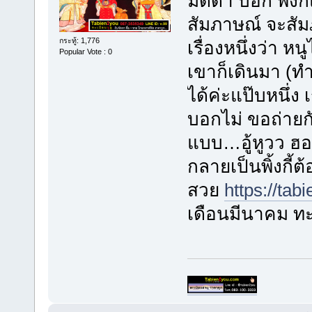
มดดำ บอก พิ้งก
สัมภาษณ์ จะสัมภา
กระทู้: 1,776
เรื่องหนึ่งว่า หน
Popular Vote : 0
เขาก็เดินมา (ทำ
ได้ค่ะแป๊บหนึ่ง
บอกไม่ ขอถ่ายก
แบบ…อู้หูวว ฮ
กลายเป็นพิ้งกี้ต
สวย
https://tab
เดือนมีนาคม ท