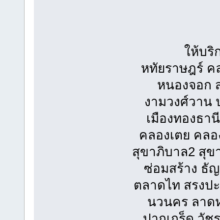
ให้บริ
หทัยราษฎร์ ค
หนองจอก สุ
งามวงศ์วาน ป
เมืองทองธานี
คลองเตย คลอง
สุขาภิบาล2 สุ
ซ่อมสร้าง ธัญ
ตลาดไท สรงปะภา
นวนคร ลาดห
ปากเกร็ด วัช