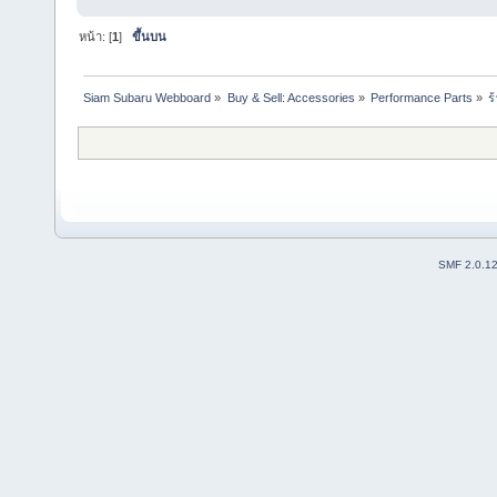
หน้า: [
1
]
ขึ้นบน
Siam Subaru Webboard
»
Buy & Sell: Accessories
»
Performance Parts
»
ร
SMF 2.0.1