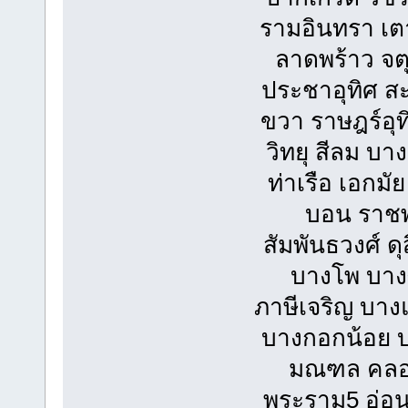
รามอินทรา เตา
ลาดพร้าว จต
ประชาอุทิศ สะพ
ขวา ราษฎร์อุท
วิทยุ สีลม บ
ท่าเรือ เอกมั
บอน ราชพ
สัมพันธวงศ์ 
บางโพ บางซ
ภาษีเจริญ บา
บางกอกน้อย บ
มณฑล คลอง
พระราม5 อ่อน