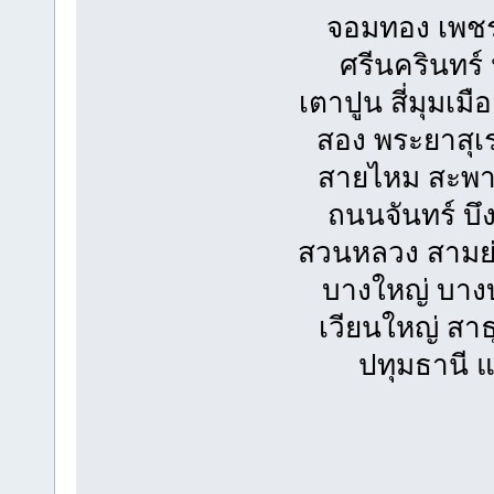
จอมทอง เพช
ศรีนครินทร
เตาปูน สี่มุมเม
สอง พระยาสุเ
สายไหม สะพาน
ถนนจันทร์ บึ
สวนหลวง สามย่
บางใหญ่ บางบ
เวียนใหญ่ สา
ปทุมธานี 