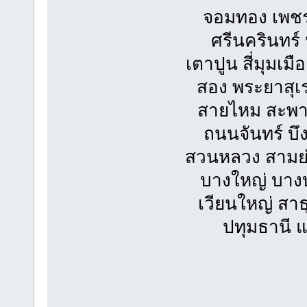
จอมทอง เพช
ศรีนครินทร
เตาปูน สี่มุมเม
สอง พระยาสุเ
สายไหม สะพาน
ถนนจันทร์ บึ
สวนหลวง สามย่
บางใหญ่ บางบ
เวียนใหญ่ สา
ปทุมธานี 