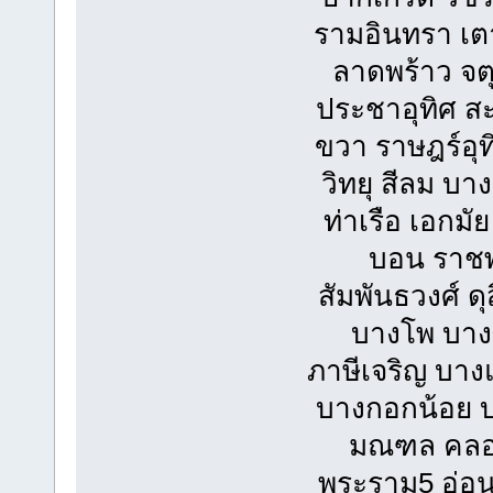
รามอินทรา เตา
ลาดพร้าว จต
ประชาอุทิศ สะพ
ขวา ราษฎร์อุท
วิทยุ สีลม บ
ท่าเรือ เอกมั
บอน ราชพ
สัมพันธวงศ์ 
บางโพ บางซ
ภาษีเจริญ บา
บางกอกน้อย บ
มณฑล คลอง
พระราม5 อ่อน