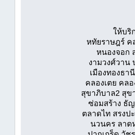
ให้บริ
หทัยราษฎร์ ค
หนองจอก สุ
งามวงศ์วาน ป
เมืองทองธานี
คลองเตย คลอง
สุขาภิบาล2 สุ
ซ่อมสร้าง ธัญ
ตลาดไท สรงปะภา
นวนคร ลาดห
ปากเกร็ด วัช