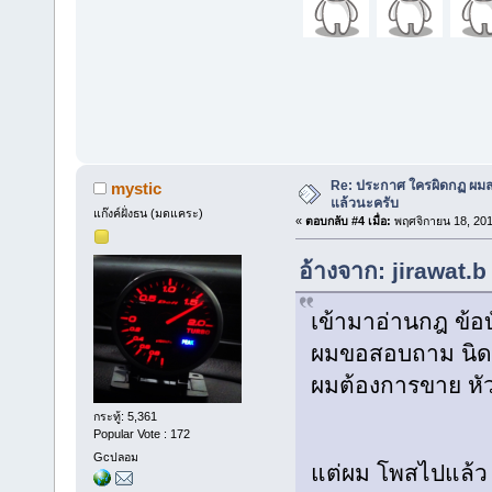
Re: ประกาศ ใครผิดกฏ ผมลบ 
mystic
แล้วนะครับ
แก๊งค์ฝั่งธน (มดแคระ)
«
ตอบกลับ #4 เมื่อ:
พฤศจิกายน 18, 201
อ้างจาก: jirawat.
เข้ามาอ่านกฎ ข้อบ
ผมขอสอบถาม นิด
ผมต้องการขาย หั
กระทู้: 5,361
Popular Vote : 172
Gcปลอม
แต่ผม โพสไปแล้