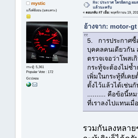
Re: ประกาศ ใครผิดกฏ ผมลบ 
mystic
แล้วนะครับ
แก๊งค์ฝั่งธน (มดแคระ)
«
ตอบกลับ #7 เมื่อ:
พฤศจิกายน 19, 201
อ้างจาก: motor-gt
5. การประกาศซื้อ
บุคคลคนเดียวกัน ส
ตรวจเจอว่าโพสเกิ
กระทู้จะต้องไม่ซ้
กระทู้: 5,361
Popular Vote : 172
เพิ่มในกระทู้ที่เค
Gcปลอม
ตั้งไว้แล้วได้เช่นกั
.......... คือข้อนี
ที่เราลงไปแทนเมื่อ
รวมกันลงหลายๆชิ