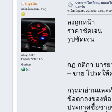
ประกาศ ใครผิดกฏ ผมลบ ไม่ม
mystic
นะครับ
แก๊งค์ฝั่งธน (มดแคระ)
«
เมื่อ:
มิถุนายน 20, 2013, 12:31:44 a
ลงถูกหน้า
ราคาชัดเจน
รูปชัดเจน
กระทู้: 5,361
Popular Vote : 172
กฎ กติกา มารย
Gcปลอม
– ขาย โปรดให้
กรุณาอ่านและท
ข้อตกลงของห้อ
ประกาศซื้อขายข