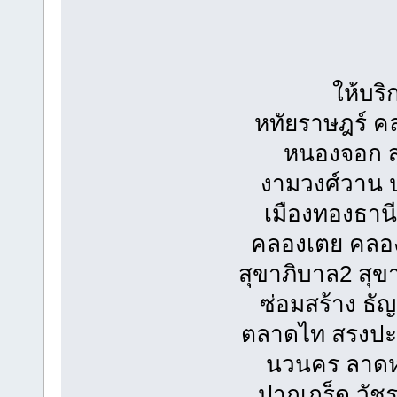
ให้บริ
หทัยราษฎร์ ค
หนองจอก สุ
งามวงศ์วาน ป
เมืองทองธานี
คลองเตย คลอง
สุขาภิบาล2 สุ
ซ่อมสร้าง ธัญ
ตลาดไท สรงปะภา
นวนคร ลาดห
ปากเกร็ด วัช