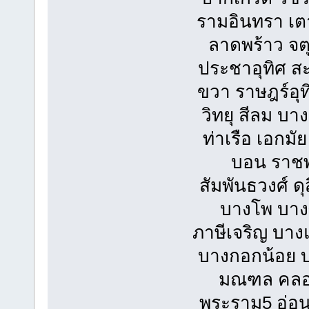
รามอินทรา เตา
ลาดพร้าว จต
ประชาอุทิศ สะพ
ขวา ราษฎร์อุท
วิทยุ สีลม บ
ท่าเรือ เอกมั
บอน ราชพ
สัมพันธวงศ์ 
บางโพ บางซ
ภาษีเจริญ บา
บางกอกน้อย บ
มณฑล คลอง
พระราม5 อ่อน