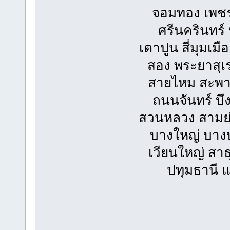
จอมทอง เพช
ศรีนครินทร
เตาปูน สี่มุมเม
สอง พระยาสุเ
สายไหม สะพาน
ถนนจันทร์ บึ
สวนหลวง สามย่
บางใหญ่ บางบ
เวียนใหญ่ สา
ปทุมธานี 