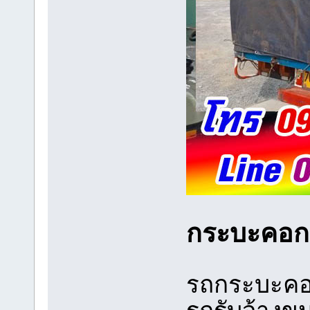
กระบะคอกร
รถกระบะคอก