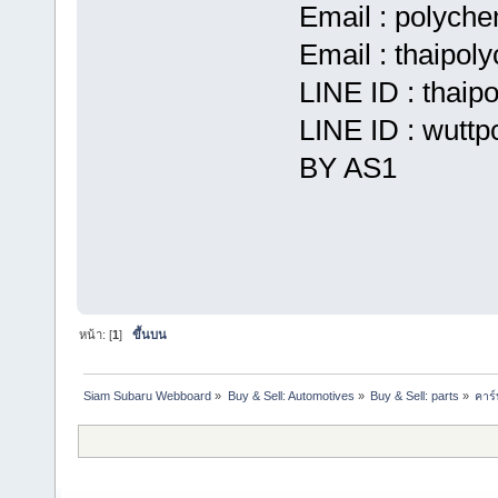
Email : polyche
Email : thaipol
LINE ID : thaip
LINE ID : wuttp
BY AS1
หน้า: [
1
]
ขึ้นบน
Siam Subaru Webboard
»
Buy & Sell: Automotives
»
Buy & Sell: parts
»
คาร์