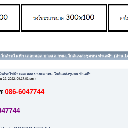
น ใกล้รถไฟฟ้า เดอะมอล บางแค กทม. ใกล้แหล่งชุมชน ทำเลดี* (อ่าน 14
 ใกล้รถไฟฟ้า เดอะมอล บางแค กทม. ใกล้แหล่งชุมชน ทำเลดี*
ม 22, 2022, 09:17:01 pm »
ร
086-6047744
047744