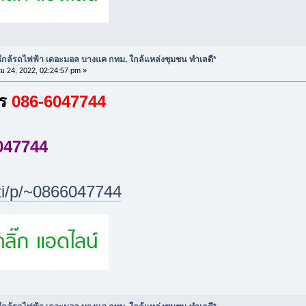
 ใกล้รถไฟฟ้า เดอะมอล บางแค กทม. ใกล้แหล่งชุมชน ทำเลดี*
ม 24, 2022, 02:24:57 pm »
ร
086-6047744
047744
/ti/p/~0866047744