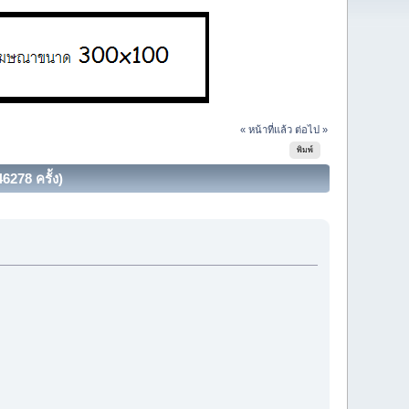
« หน้าที่แล้ว
ต่อไป »
พิมพ์
6278 ครั้ง)