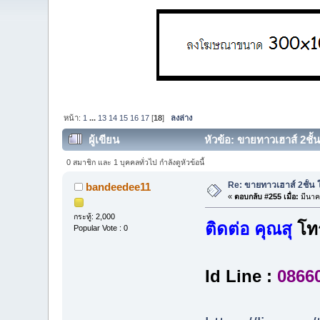
หน้า:
1
...
13
14
15
16
17
[
18
]
ลงล่าง
ผู้เขียน
หัวข้อ: ขายทาวเฮาส์ 2ชั้
0 สมาชิก และ 1 บุคคลทั่วไป กำลังดูหัวข้อนี้
Re: ขายทาวเฮาส์ 2ชั้น
bandeedee11
«
ตอบกลับ #255 เมื่อ:
มีนาค
กระทู้: 2,000
ติดต่อ คุณสุ
โท
Popular Vote : 0
Id Line :
0866