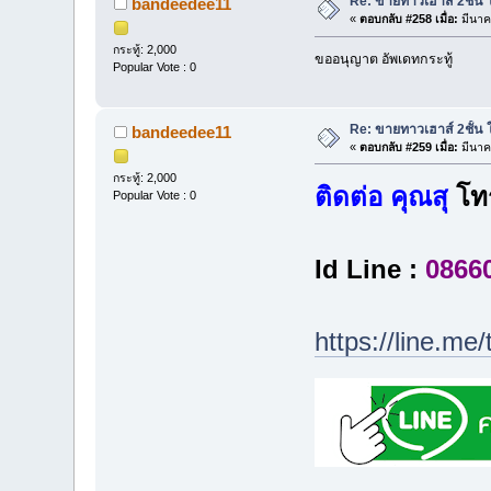
Re: ขายทาวเฮาส์ 2ชั้น
bandeedee11
«
ตอบกลับ #258 เมื่อ:
มีนาค
กระทู้: 2,000
ขออนุญาต อัพเดทกระทู้
Popular Vote : 0
Re: ขายทาวเฮาส์ 2ชั้น
bandeedee11
«
ตอบกลับ #259 เมื่อ:
มีนาค
กระทู้: 2,000
ติดต่อ คุณสุ
โท
Popular Vote : 0
Id Line :
0866
https://line.me