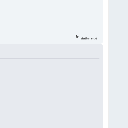
บันทึกการเข้า