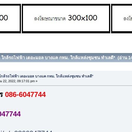
น ใกล้รถไฟฟ้า เดอะมอล บางแค กทม. ใกล้แหล่งชุมชน ทำเลดี* (อ่าน 14
 ใกล้รถไฟฟ้า เดอะมอล บางแค กทม. ใกล้แหล่งชุมชน ทำเลดี*
ม 22, 2022, 09:17:01 pm »
ร
086-6047744
047744