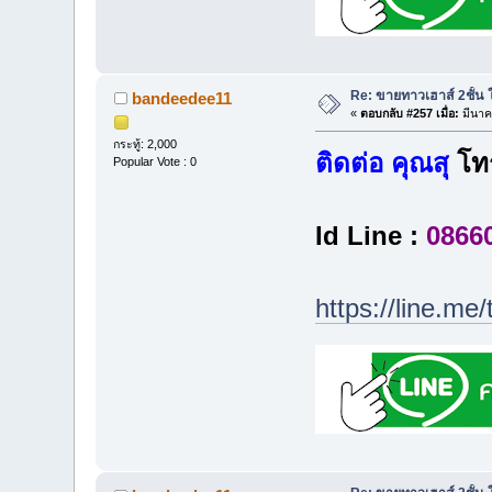
Re: ขายทาวเฮาส์ 2ชั้น
bandeedee11
«
ตอบกลับ #257 เมื่อ:
มีนาค
กระทู้: 2,000
ติดต่อ คุณสุ
โท
Popular Vote : 0
Id Line :
0866
https://line.me