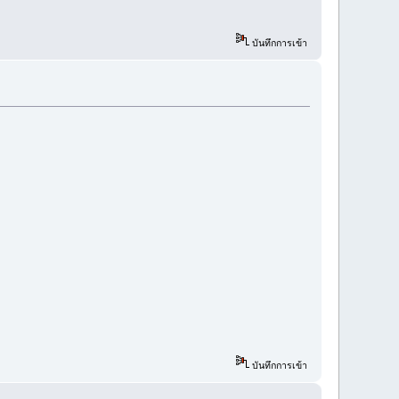
บันทึกการเข้า
บันทึกการเข้า