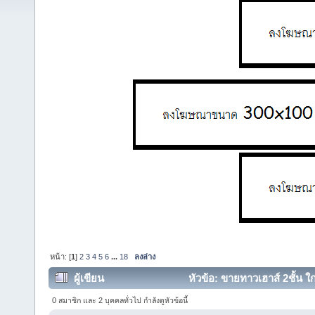
หน้า: [
1
]
2
3
4
5
6
...
18
ลงล่าง
ผู้เขียน
หัวข้อ: ขายทาวเฮาส์ 2ชั้น 
146537 ครั้ง)
0 สมาชิก และ 2 บุคคลทั่วไป กำลังดูหัวข้อนี้