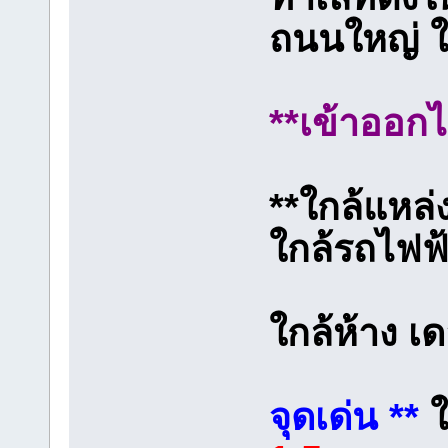
ถนนใหญ่ ใก
**เข้าออก
**ใกล้แหล
ใกล้รถไฟฟ้
ใกล้ห้าง 
จุดเด่น **
ใ