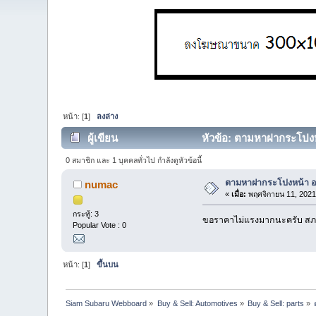
หน้า: [
1
]
ลงล่าง
ผู้เขียน
หัวข้อ: ตามหาฝากระโปงหน
0 สมาชิก และ 1 บุคคลทั่วไป กำลังดูหัวข้อนี้
ตามหาฝากระโปงหน้า อล
numac
«
เมื่อ:
พฤศจิกายน 11, 2021
กระทู้: 3
ขอราคาไม่แรงมากนะครับ สภ
Popular Vote : 0
หน้า: [
1
]
ขึ้นบน
Siam Subaru Webboard
»
Buy & Sell: Automotives
»
Buy & Sell: parts
»