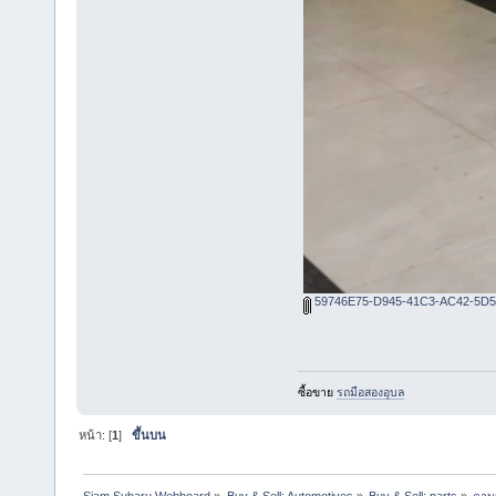
59746E75-D945-41C3-AC42-5D5
ซื้อขาย
รถมือสองอุบล
หน้า: [
1
]
ขึ้นบน
Siam Subaru Webboard
»
Buy & Sell: Automotives
»
Buy & Sell: parts
»
ตาม