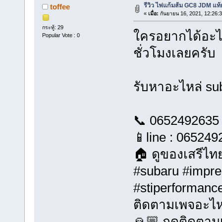
รีวิว ไฟแก้มส้ม GC8 JDM แท้ยุ
toffee
«
เมื่อ:
กันยายน 16, 2021, 12:26:
กระทู้: 29
ใครอยากได้อะไ
Popular Vote : 0
ชั่วโมงเลยครับ
รับหาอะไหล่ sub
📞 0652492635 
📱line : 065249
🏠​ ดูของเสรีไท
#subaru #impr
#stiperformanc
ติดตามเพจอะไหล่
🙏🏼 กดติดตามเอ