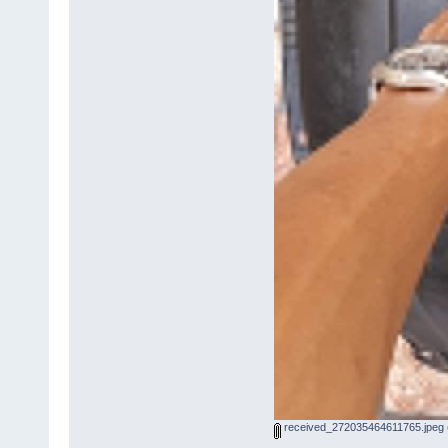
received_272035464611765.jpeg