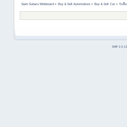
Siam Subaru Webboard
»
Buy & Sell: Automotives
»
Buy & Sell: Car
»
รับซื้
SMF 2.0.1