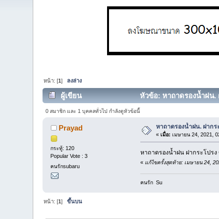
หน้า: [
1
]
ลงล่าง
ผู้เขียน
หัวข้อ: หาถาดรองน้ำฝน. 
0 สมาชิก และ 1 บุคคลทั่วไป กำลังดูหัวข้อนี้
หาถาดรองน้ำฝน. ฝากระ
Prayad
«
เมื่อ:
เมษายน 24, 2021, 0
กระทู้: 120
หาถาดรองน้ำฝน ฝากระโปรง G
Popular Vote : 3
«
แก้ไขครั้งสุดท้าย: เมษายน 24, 
คนรักsubaru
คนรัก Su
หน้า: [
1
]
ขึ้นบน