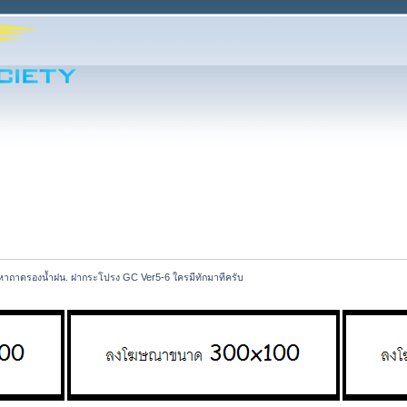
หาถาดรองน้ำฝน. ฝากระโปรง GC Ver5-6 ใครมีทักมาทีครับ