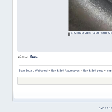
4E5C16BA-AC8F-4BAF-8A81-503
หน้า: [
1
]
ขึ้นบน
Siam Subaru Webboard
»
Buy & Sell: Automotives
»
Buy & Sell: parts
»
ขายล
SMF 2.0.1