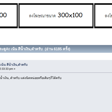
ู​At เน้น​ สีน้ำเงิน​,ดำ​ครับ​ (อ่าน 6185 ครั้ง)
น้น​ สีน้ำเงิน​,ดำ​ครับ​
2:33:33 pm »
ีน้ำเงิน, ดำ​ครับ​ แต่งนิดหน่อย​หรือเดิมๆก็ได้ครับ