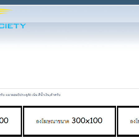
้งรับ​ แมวผอม5ประตู​At เน้น​ สีน้ำเงิน​,ดำ​ครับ​ 