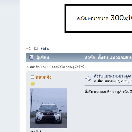
หน้า: [
1
]
ลงล่าง
ผู้เขียน
หัวข้อ: ตั้งรับ​ แมวผอม5ประต
0 สมาชิก และ 1 บุคคลทั่วไป กำลังดูหัวข้อนี้
ตั้งรับ​ แมวผอม5ประตู​At เ
หนวดจัง
«
เมื่อ:
เมษายน 07, 2021, 0
ตั้งรับ​ แมวผอม​5 ประตู​At เน้นส
กระทู้: 3