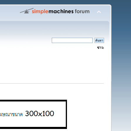
ข่าว: