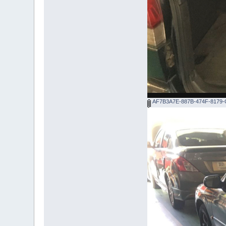
AF7B3A7E-887B-474F-8179-