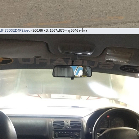
18473D3ED4F9.jpeg
(200.66 kB, 1867x876 - ดู 5846 ครั้ง.)