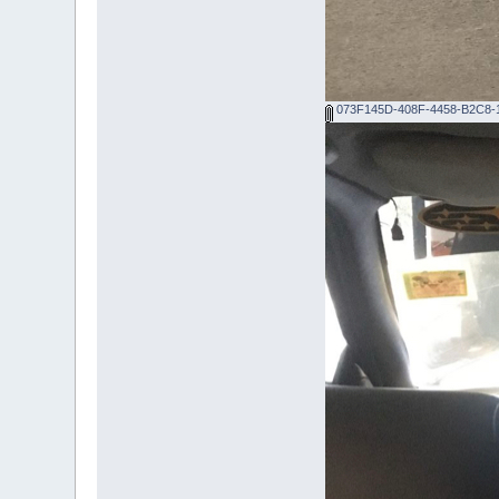
073F145D-408F-4458-B2C8-