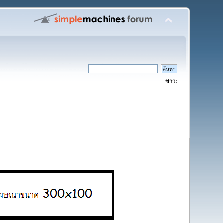
ข่าว: