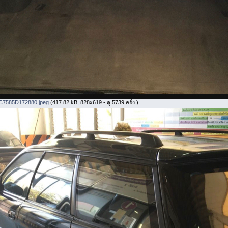
C7585D172880.jpeg
(417.82 kB, 828x619 - ดู 5739 ครั้ง.)