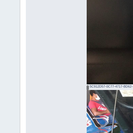
5C912D57-0C77-4717-BD62-