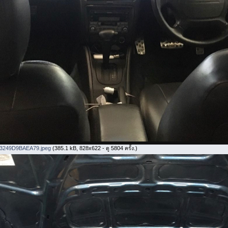
3249D9BAEA79.jpeg
(385.1 kB, 828x622 - ดู 5804 ครั้ง.)