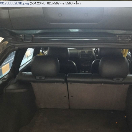
A9175EBE2E9B.jpeg
(564.23 kB, 828x597 - ดู 5563 ครั้ง.)