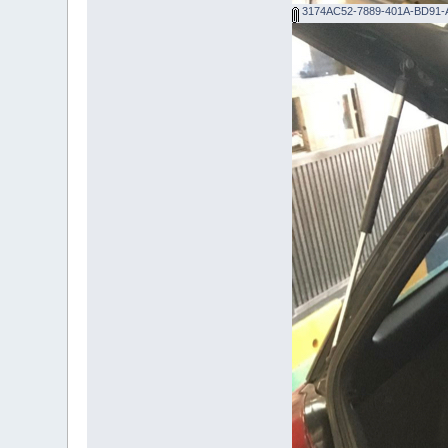
3174AC52-7889-401A-BD91-