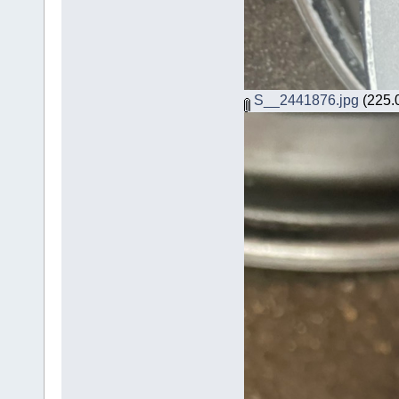
S__2441876.jpg
(225.0