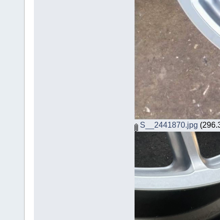
S__2441870.jpg
(296.3