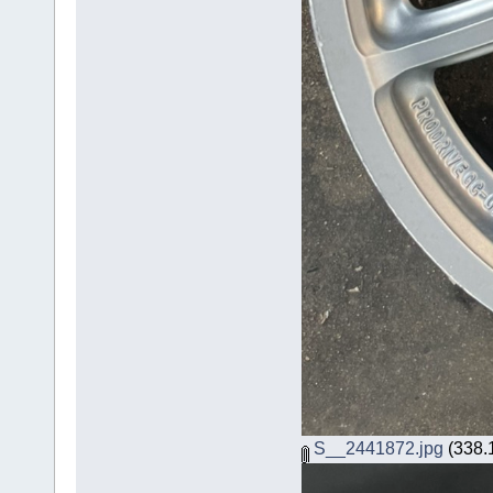
S__2441872.jpg
(338.1