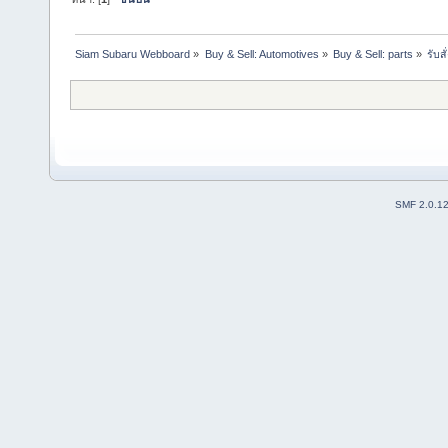
Siam Subaru Webboard
»
Buy & Sell: Automotives
»
Buy & Sell: parts
»
รับส
SMF 2.0.1