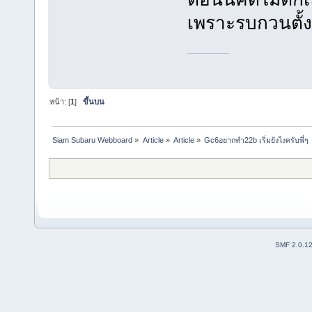
เพราะรบกวนตั้งแ
ufabet
หน้า: [
1
]
ขึ้นบน
Siam Subaru Webboard
»
Article
»
Article
»
Gc6อยากทำ22b เริ่มยังไงครับพี่ๆ
SMF 2.0.1