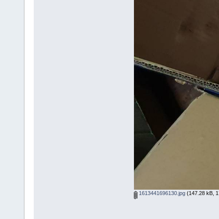
1613441696130.jpg
(147.28 kB, 17