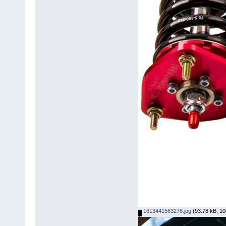
1613441563278.jpg
(93.78 kB, 100