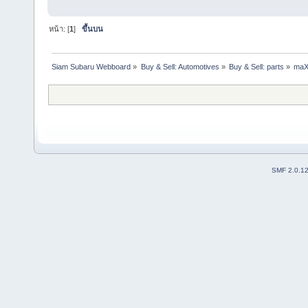
หน้า: [
1
]
ขึ้นบน
Siam Subaru Webboard
»
Buy & Sell: Automotives
»
Buy & Sell: parts
»
maX
SMF 2.0.1