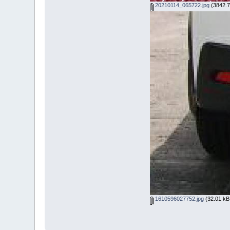
20210114_065722.jpg
(3842.77
1610596027752.jpg
(32.01 kB,