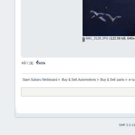
IMG_3128.JPG
(122.56 kB, 640x48
หน้า: [
1
]
ขึ้นบน
Siam Subaru Webboard
»
Buy & Sell: Automotives
»
Buy & Sell: parts
»
ตาม
SMF 2.0.1