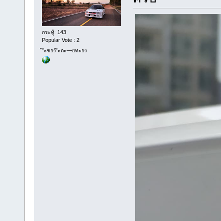
กระทู้: 143
Popular Vote : 2
ั”ะขยงั”ะกะ—ยทะยง