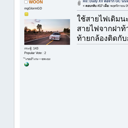
Re: Daily XV ต่อจาก GC นนท
WOON
«
ตอบกลับ #17 เมื่อ:
พฤศจิกายน 09
mgGlormGD
ใช้สายไฟเดิมน
สายไฟจากฝาท้า
ท้ายกล้องติดกับ
กระทู้: 143
Popular Vote : 2
ั”ะขยงั”ะกะ—ยทะยง