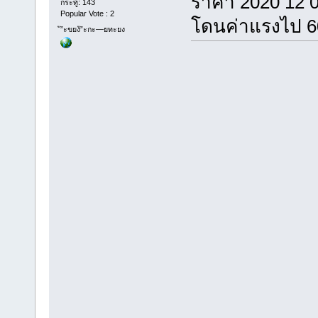
ราคา 2020 12 
กระทู้: 143
Popular Vote : 2
โดนค่าแรงไป 6
ั”ะขยงั”ะกะ—ยทะยง