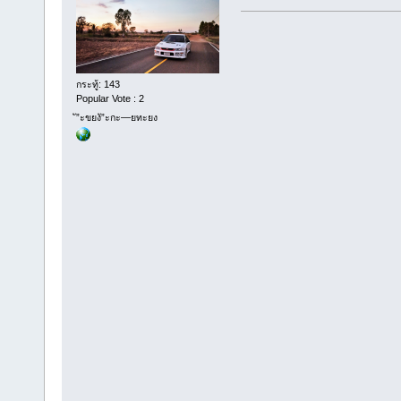
กระทู้: 143
Popular Vote : 2
ั”ะขยงั”ะกะ—ยทะยง