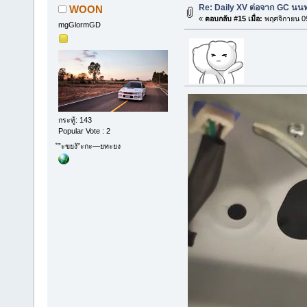
Re: Daily XV ต่อจาก GC นนท
WOON
«
ตอบกลับ #15 เมื่อ:
พฤศจิกายน 09
mgGlormGD
กระทู้: 143
Popular Vote : 2
ั”ะขยงั”ะกะ—ยทะยง