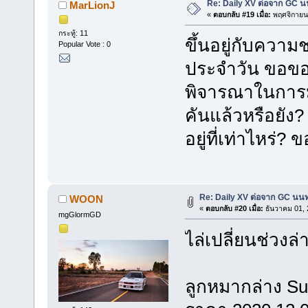
Re: Daily XV ต่อจาก GC นน
MarLionJ
«
ตอบกลับ #19 เมื่อ:
พฤศจิกายน 
กระทู้: 11
ขึ้นอยู่กับควา
Popular Vote : 0
ประจำวัน ขอขอบค
พิจารณาในการม
คันแล้วหรือยัง? 
อยู่ที่เท่าไหร่?
Re: Daily XV ต่อจาก GC นนท
WOON
«
ตอบกลับ #20 เมื่อ:
ธันวาคม 01, 
mgGlormGD
ไล่เปลี่ยนช่วงล
ลูกหมากล่าง Suba