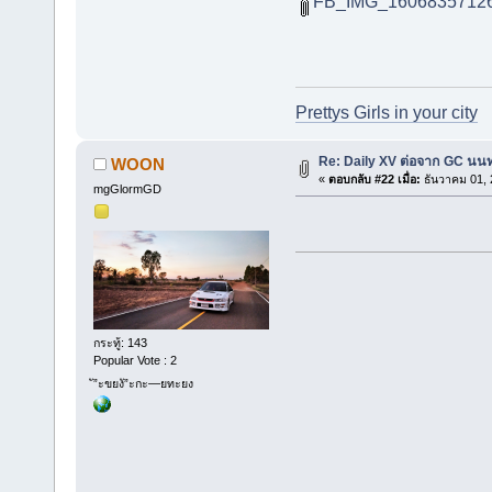
FB_IMG_16068357126
Prettys Girls in your city
Re: Daily XV ต่อจาก GC นนท
WOON
«
ตอบกลับ #22 เมื่อ:
ธันวาคม 01, 
mgGlormGD
กระทู้: 143
Popular Vote : 2
ั”ะขยงั”ะกะ—ยทะยง