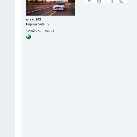
กระทู้: 143
Popular Vote : 2
ั”ะขยงั”ะกะ—ยทะยง