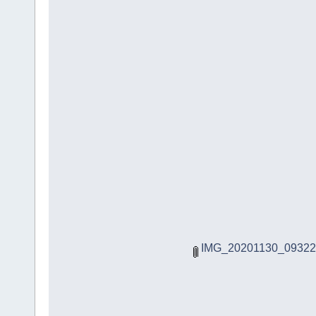
IMG_20201130_093220