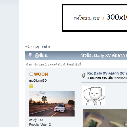
หน้า:
1
[
2
]
ลงล่าง
ผู้เขียน
หัวข้อ: Daily XV ต่อจาก 
0 สมาชิก และ 1 บุคคลทั่วไป กำลังดูหัวข้อนี้
Re: Daily XV ต่อจาก GC 
WOON
«
ตอบกลับ #15 เมื่อ:
พฤศจิกาย
mgGlormGD
กระทู้: 143
Popular Vote : 2