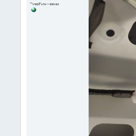
ั”ะขยงั”ะกะ—ยทะยง