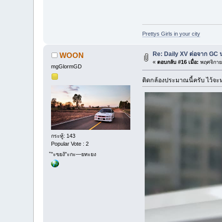
Prettys Girls in your city
Re: Daily XV ต่อจาก GC 
WOON
«
ตอบกลับ #16 เมื่อ:
พฤศจิกาย
mgGlormGD
ติดกล้องประมาณนี้ครับ ไว้จะ
กระทู้: 143
Popular Vote : 2
ั”ะขยงั”ะกะ—ยทะยง