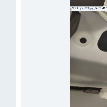
SSStruj6er019.jpg
(64.73 kB, 9