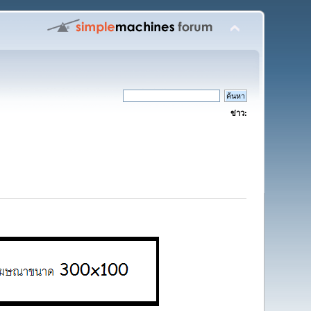
ข่าว: