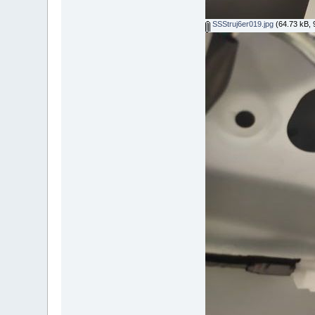
SSStruj6er019.jpg
(64.73 kB, 9