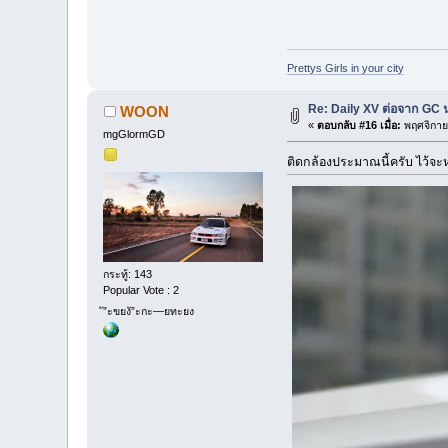
Prettys Girls in your city
Re: Daily XV ต่อจาก GC 
WOON
«
ตอบกลับ #16 เมื่อ:
พฤศจิกาย
mgGlormGD
ติดกล้องประมาณนี้ครับ ไว้จะ
กระทู้: 143
Popular Vote : 2
ั”ะขยงั”ะกะ—ยทะยง