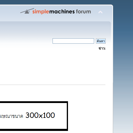
ข่าว: