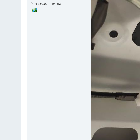
ั”ะขยงั”ะกะ—ยทะยง