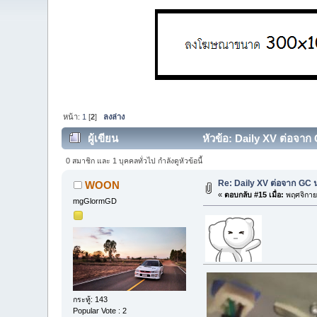
หน้า:
1
[
2
]
ลงล่าง
ผู้เขียน
หัวข้อ: Daily XV ต่อจาก 
0 สมาชิก และ 1 บุคคลทั่วไป กำลังดูหัวข้อนี้
Re: Daily XV ต่อจาก GC 
WOON
«
ตอบกลับ #15 เมื่อ:
พฤศจิกาย
mgGlormGD
กระทู้: 143
Popular Vote : 2