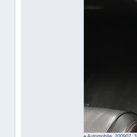
Automobile_200907_3.