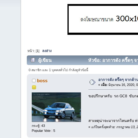
หน้า: [
1
]
ลงล่าง
ผู้เขียน
หัวข้อ: อาการดัง ครื๊ดๆ 
0 สมาชิก และ 1 บุคคลทั่วไป กำลังดูหัวข้อนี้
อาการดัง ครื๊ดๆ จากด้
boss
«
เมื่อ:
มิถุนายน 16, 2020, 
ขอปรึกษาครับ รถ GC8 ขับกดคั
สาเหตุน่าจะมาจากไหนครับ 
กระทู้: 43
«
แก้ไขครั้งสุดท้าย: กรกฎาคม 13,
Popular Vote : 5