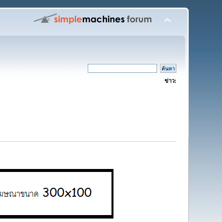
ข่าว: