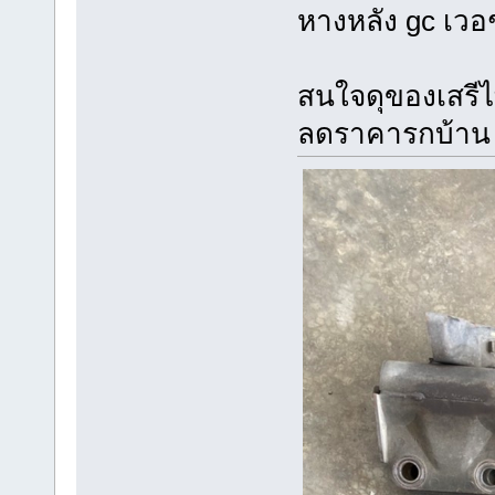
หางหลัง gc เวอ
สนใจดุของเสรี
ลดราคารกบ้าน 