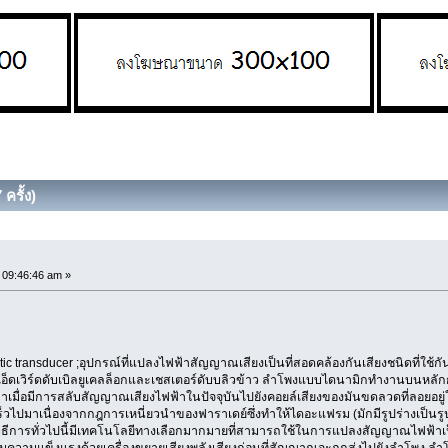
ครั้ง)
09:46:46 am »
ransducer ;อุปกรณ์ที่แปลงไฟฟ้าสัญญาณเสียงเป็นที่สอดคล้องกันเสียงชนิดที่ใช้
เอ็ดเวิร์ดดับเบิลยูเคลล็อกและเชสเตอร์ดับบลิวข้าว ลำโพงแบบไดนามิกทำงานบนหล
้าเมื่อมีการสลับสัญญาณเสียงไฟฟ้าในปัจจุบันไปยังคอยล์เสียงของมันขดลวดที่ลอยอ
ดเร็วไปมาเนื่องจากกฎการเหนี่ยวนำของฟาราเดย์ซึ่งทำให้ไดอะแฟรม (มักมีรูปร่างเป็นรูป
วิธีการทั่วไปนี้มีเทคโนโลยีทางเลือกมากมายที่สามารถใช้ในการแปลงสัญญาณไฟฟ้าเป็นเ
วามแข็งแรงด้วยเครื่องขยายเสียงพลังเสียงก่อนที่สัญญาณจะถูกส่งไปยังลำโพง ลำโพงมั