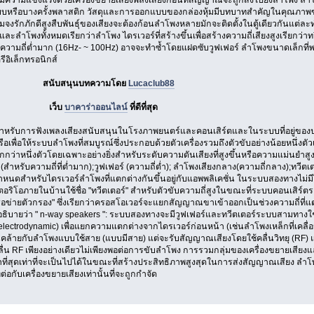
ปแบบหรือบางครั้งพลาสติก วัสดุและการออกแบบของกล่องหุ้มมีบทบาทสำคัญในคุณภาพของ
ความจงรักภักดีสูงสืบพันธุ์ของเสียงจะต้องก้อนลำโพงหลายมักจะติดตั้งในตู้เดียวกันแต
และลำโพงทั้งหมดเรียกว่าลำโพง ไดรเวอร์ที่สร้างขึ้นเพื่อสร้างความถี่เสียงสูงเรียกว่าท
ร์ ความถี่ต่ำมาก (16Hz- ~ 100Hz) อาจจะทำซ้ำโดยแฝดซับวูฟเฟอร์ ลำโพงขนาดเล็กที่พ
ีอิเล็กทรอนิกส์
นบทความโดย
Lucaclub88
็บ
บาคาร่าออนไลน์
ที่ดีที่สุด
รับการฟังเพลงเสียงสนับสนุนในโรงภาพยนตร์และคอนเสิร์ตและในระบบที่อยู่ของ
") หรือเพื่อให้ระบบลำโพงที่สมบูรณ์ซึ่งประกอบด้วยตัวเครื่องรวมถึงตัวขับอย่างน้อยหนึ่
กว่าหนึ่งตัวโดยเฉพาะอย่างยิ่งสำหรับระดับความดันเสียงที่สูงขึ้นหรือความแม่นยำสู
ร์ (สำหรับความถี่ที่ต่ำมาก);วูฟเฟอร์ (ความถี่ต่ำ); ลำโพงเสียงกลาง(ความถี่กลาง);ทวี
กำหนดสำหรับไดรเวอร์ลำโพงที่แตกต่างกันขึ้นอยู่กับแอพพลิเคชั่น ในระบบสองทางไม่มี
ตอริโอภายในบ้านใช้ชื่อ "ทวีตเตอร์" สำหรับตัวขับความถี่สูงในขณะที่ระบบคอนเสิร์ตระด
ือข่ายตัวกรอง" ซึ่งเรียกว่าครอสโอเวอร์จะแยกสัญญาณขาเข้าออกเป็นช่วงความถี่ที
อธิบายว่า " n-way speakers ": ระบบสองทางจะมีวูฟเฟอร์และทวีตเตอร์ระบบสามทางใช
electrodynamic) เพื่อแยกความแตกต่างจากไดรเวอร์ก่อนหน้า (เช่นลำโพงเหล็กที่เคลื่อนท
คล้ายกับลำโพงแบบใช้สาย (แบบมีสาย) แต่จะรับสัญญาณเสียงโดยใช้คลื่นวิทยุ (RF) 
่น RF เพียงอย่างเดียวไม่เพียงพอต่อการขับลำโพง การรวมกลุ่มของเครื่องขยายเสียงและล
าที่สุดเท่าที่จะเป็นไปได้ในขณะที่สร้างประสิทธิภาพสูงสุดในการส่งสัญญาณเสียง ลำโพง
่อกับเครื่องขยายเสียงเท่านั้นที่จะถูกกำจัด