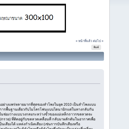
« หน้าที่แล้ว
ต่อไป »
พิมพ์
กันอย่างแพร่หลายมากที่สุดของลำโพงในยุค 2010 เป็นลำโพงแบบ
ักการพื้นฐานเดียวกับไมโครโฟนแบบไดนามิกแต่ในทางกลับกัน
ยู่ในช่องว่างแบบวงกลมระหว่างขั้วของแม่เหล็กถาวรขดลวดจะ
กรวย) ที่ติดอยู่กับขดลวดเคลื่อนที่ กลับมาผลักดันในอากาศเพื่อ
สียงได้ แหล่งกำเนิดเสียง (เช่นการบันทึกเสียงหรือ
กจะอยู่ในตู้ลำโพงหรือตู้ลำโพงซึ่งมักจะเป็นกล่องสี่เหลี่ยม