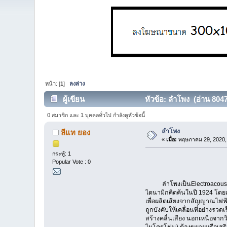
หน้า: [
1
]
ลงล่าง
ผู้เขียน
หัวข้อ: ลำโพง (อ่าน 8047 
0 สมาชิก และ 1 บุคคลทั่วไป กำลังดูหัวข้อนี้
ลำโพง
ลีแท ยอง
«
เมื่อ:
พฤษภาคม 29, 2020, 
กระทู้: 1
Popular Vote : 0
ลำโพงเป็นElectroacoustic t
ไดนามิกคิดค้นในปี 1924 โดย
เพื่อผลิตเสียงจากสัญญาณไฟฟ
ถูกบังคับให้เคลื่อนที่อย่างรว
สร้างคลื่นเสียง นอกเหนือจาก
ไมโครโฟน) ต้องขยายหรือเสริมค