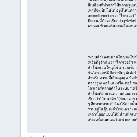
สี่เหลี่ยมที่ทำจากไม้หลายรู
เท่าที่จะเป็นไปได้ อยู่ที่ไหน
แต่ละตัวจะเรียกว่า "ไดรเวอร์" 
มีความถี่ต่ำจะเรียกว่าวูฟเฟอ
พา,คอมพิวเตอร์และเครื่องดนตร
สนับสนุ
เว
ระบบลำโพงขนาดใหญ่จะใช้สำห
(หรือที่รู้จักกันว่า "ไดรเวอร์
ลำโพงส่วนใหญ่ใช้ไดรเวอร์มาก
กันไดรเวอร์มีชื่อว่าซับวูฟเฟอ
สำหรับความถี่เสียงสูงสุด ข้อ
หว่างวูฟเฟอร์และทวีตเตอร์ สเ
ไดรเวอร์หลายตัวในระบบ "เคร
ลำโพงที่มีnย่านความถี่แยกจะ
เรียกว่า" ไดนามิก "(ย่อมาจาก 
ๆ อีกมากมาย ลำโพงไร้สายนั้น
รวมอยู่ในตู้ของลำโพงเพราะคลื
เหล่านี้ออกแบบให้มีน้ำหนักเบ
เคียงหรือแบตเตอรี่เฉพาะสายที่ต