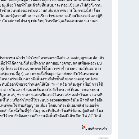
เสียง โดยทั่วไปแล้วสิ่งที่แนบมาจะต้องแข็งและไม่ดังกังวาน
่ละทำซ้ำส่วนหนึ่งของช่วงความถี่เสียง(ภาพขวา) ในกรณีนี้ลำโพง
วีตเตอร์ผู้ความถี่กลางจะเรียกว่าช่วงกลางเดือนไดรเวอร์และผู้ที่
บในอุปกรณ์ต่าง ๆ เช่นวิทยุ,โทรทัศน์,เครื่องเล่นเพลงแบบพก
ประชาชน คำว่า "ลำโพง" อาจหมายถึงตัวแปลงสัญญาณแต่ละตัว
งตัวเพื่อให้ได้ความถี่เสียงที่หลากหลายอย่างครอบคลุมเพียงพอระบบ
งสุดไดรเวอร์ส่วนบุคคลจะใช้ในการทำซ้ำช่วงความถี่ที่แตกต่าง
ตเตอร์(ความถี่สูง);และบางครั้งก็supertweetersปรับให้เหมาะสม
ไดรเวอร์ระดับกลางดังนั้นงานที่ทำซ้ำเสียงกลางจะถูกแบ่งระ
ับมืออาชีพอาจกำหนดให้เป็น "HF" หรือ "เสียงสูง" เมื่อมีการใช้
่แตกต่างกันและกำหนดเส้นทางไปยังไดรเวอร์ที่เหมาะสม ระบบ
้วูฟเฟอร์, ช่วงกลางและทวีตเตอร์ไดรเวอร์ของลำโพงประเภทที่
ี่ได้ ) หรือลำโพงที่ใช้ระบบpiezoelectricหรือไฟฟ้าสถิตหรืออื่น
แทนที่จะใช้สายสัญญาณเสียง โดยปกติจะมีแอมพลิฟายเออร์ที่
ำโพงนี้เป็นที่รู้จักในฐานะที่เป็นลำโพงที่ใช้งาน ผู้ผลิตลำโพง
ไร้สายยังต้องการพลังงานดังนั้นจึงต้องมีเต้าเสียบไฟ AC ใกล้
บันทึกการเข้า