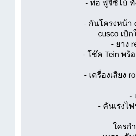
- ท่อ ฟูจิซิโบ้ 
- กันโครงหน้า 
cusco เบิกใ
- ยาง r
- โช๊ค Tein พร
- เครื่องเสียง 
- 
- คันเร่งไฟ
ใครกำล