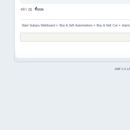
หน้า: [
1
]
ขึ้นบน
Siam Subaru Webboard
»
Buy & Sell: Automotives
»
Buy & Sell: Car
»
imprez
SMF 2.0.1