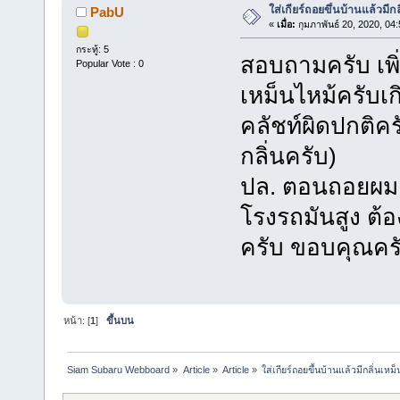
ใส่เกียร์ถอยขึ้นบ้านแล้วมีก
PabU
«
เมื่อ:
กุมภาพันธ์ 20, 2020, 04
กระทู้: 5
สอบถามครับ เพิ
Popular Vote : 0
เหม็นไหม้ครับเก
คลัชท์ผิดปกติค
กลิ่นครับ)
ปล. ตอนถอยผมเล
โรงรถมันสูง ต้อ
ครับ ขอบคุณคร
หน้า: [
1
]
ขึ้นบน
Siam Subaru Webboard
»
Article
»
Article
»
ใส่เกียร์ถอยขึ้นบ้านแล้วมีกลิ่นเหม