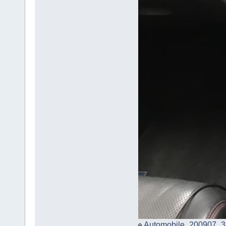
Automobile_200907_3.