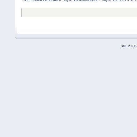
Siam Subaru Webboard
»
Buy & Sell: Automotives
»
Buy & Sell: parts
»
ตาม
SMF 2.0.1