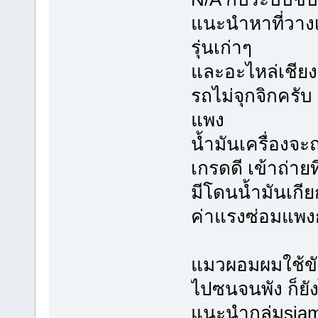
แนะนำหาที่วางเ
รุ่นเก่าๆ
และอะไหล่เชีย
รถไม่จุกจิกครั
แพง
น้ำมันเครื่องจ
เกรดดี เข้าถ่ายท
มีโดนน้ำมันเกีย
ค่าแรงซ่อมแพงก
แมวผอมผมใช้ขับท
ไปซนจนพัง ก็ยัง
แนะนำกลุ่มsiam