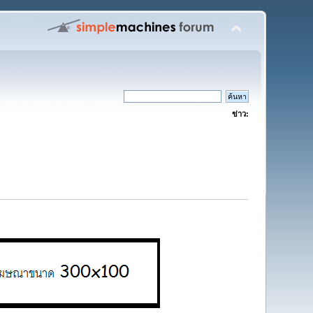
ข่าว: