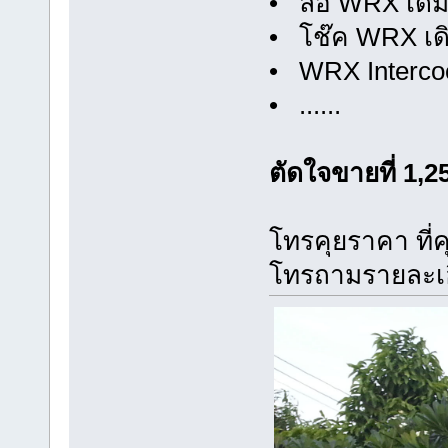
• ล้อ WRX เดิ
• โช๊ค WRX เด
• WRX Intercoo
• ......
ตัดใจขายที่ 1,
โทรคุยราคา ที่
โทรถามรายละเอ