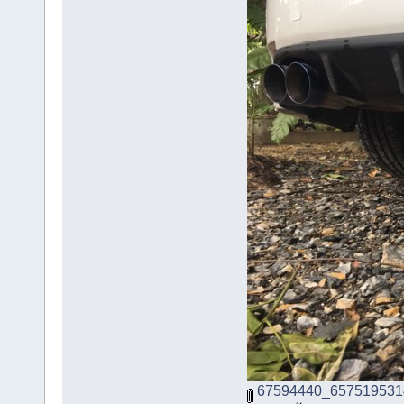
67594440_657519531