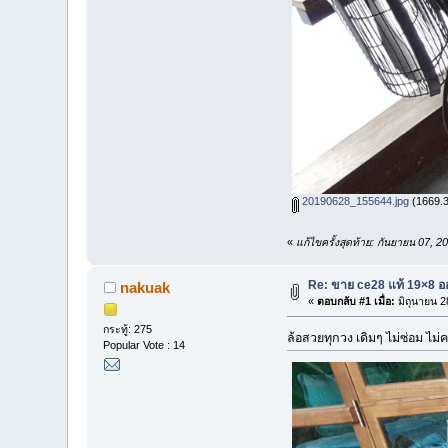
20190628_155644.jpg
(1669.36
«
แก้ไขครั้งสุดท้าย: กันยายน 07,
Re: ขาย ce28 แท้ 19×8 อ
nakuak
«
ตอบกลับ #1 เมื่อ:
มิถุนายน 2
กระทู้: 275
ล้อสวยทุกวง เดิมๆ ไม่ซ่อม ไม่คต
Popular Vote : 14