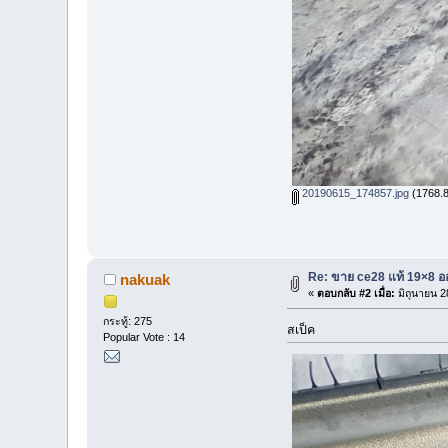
20190615_174857.jpg
(1768.8 
Re: ขาย ce28 แท้ 19×8 อ
nakuak
«
ตอบกลับ #2 เมื่อ:
มิถุนายน 2
กระทู้: 275
สเป็ค
Popular Vote : 14