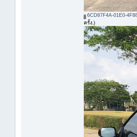
6CD87F4A-01E0-4F88
ครั้ง.)