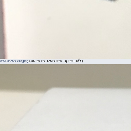
AE514B25BD40.jpeg
(487.69 kB, 1251x1166 - ดู 1661 ครั้ง.)