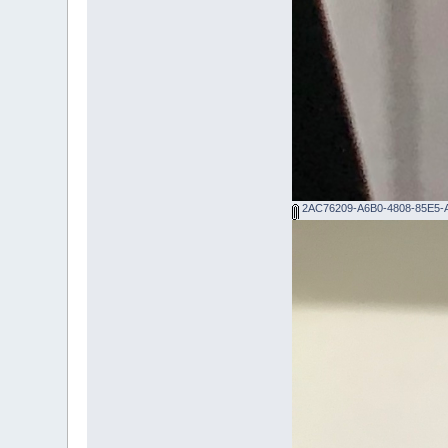
2AC76209-A6B0-4808-85E5-