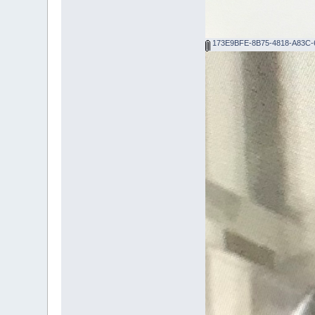
173E9BFE-8B75-4818-A83C-