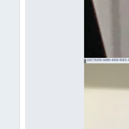
2AC76209-A6B0-4808-85E5-