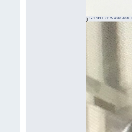
173E9BFE-8B75-4818-A83C-