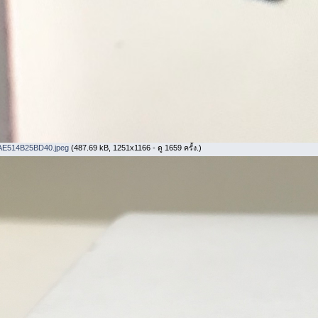
AE514B25BD40.jpeg
(487.69 kB, 1251x1166 - ดู 1659 ครั้ง.)