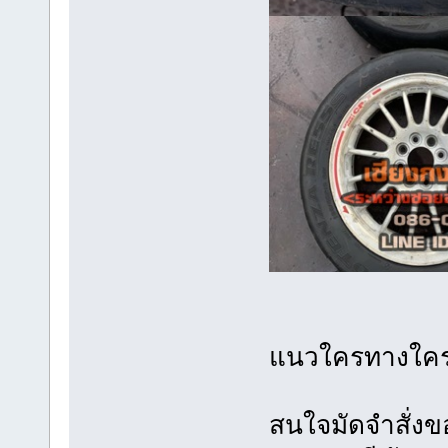
แนวใคร
สนใจมัดจำสั่งข