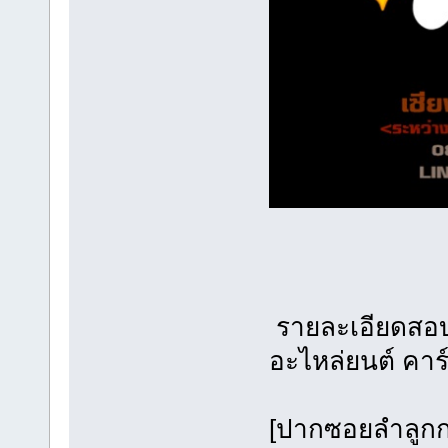
รายละเอีย
อะไหล่ยนต์ ค
[ปากซอยล