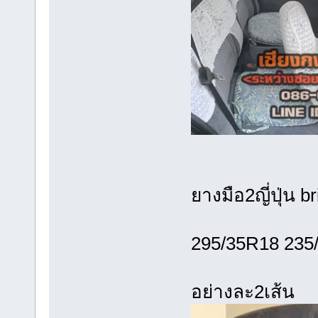
ยางมือ2ญี
295/35R18
อย่า