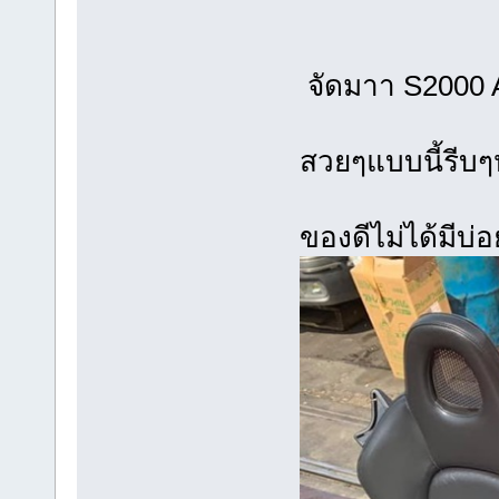
จัดมาา 
สวยๆแบ
ของดีไ